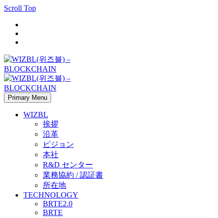
Scroll Top
Primary Menu
WIZBL
挨拶
沿革
ビジョン
本社
R&D センター
業務協約 / 認証書
所在地
TECHNOLOGY
BRTE2.0
BRTE